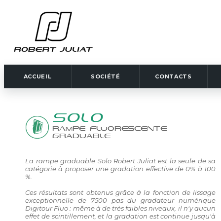
ACCUEIL
SOCIÉTÉ
CONTACTS
SOLO
RAMPE FLUORESCENTE
GRADUABLE
La rampe graduable Solo Robert Juliat est la seule de sa
catégorie à proposer une gradation effective de 0% à 100
%.
Ces résultats sont obtenus grâce à la fonction de lissage
exceptionnelle de 7500 pas du gradateur numérique
Digitour Fluo : même à de très faibles niveaux, il n'y aucun
effet de scintillement, et la gradation est continue jusqu'à