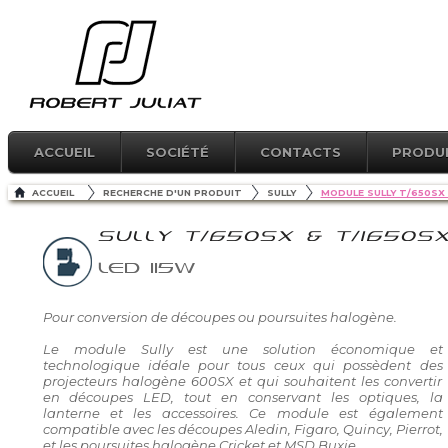
ACCUEIL
SOCIÉTÉ
CONTACTS
PRODU
ACCUEIL
RECHERCHE D'UN PRODUIT
SULLY
MODULE SULLY T/650SX 
SULLY T/650SX & T/1650S
LED 115W
Pour conversion de découpes ou poursuites halogène.
Le module Sully est une solution économique et
technologique idéale pour tous ceux qui possèdent des
projecteurs halogène 600SX et qui souhaitent les convertir
en découpes LED, tout en conservant les optiques, la
lanterne et les accessoires. Ce module est également
compatible avec les découpes Aledin, Figaro, Quincy, Pierrot,
et les poursuites halogène Cricket et MSD Buxie.