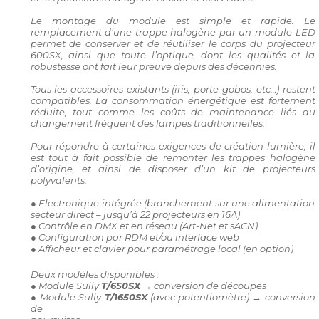
Le montage du module est simple et rapide. Le
remplacement d’une trappe halogène par un module LED
permet de conserver et de réutiliser le corps du projecteur
600SX, ainsi que toute l’optique, dont les qualités et la
robustesse ont fait leur preuve depuis des décennies.
Tous les accessoires existants (iris, porte-gobos, etc…) restent
compatibles. La consommation énergétique est fortement
réduite, tout comme les coûts de maintenance liés au
changement fréquent des lampes traditionnelles.
Pour répondre à certaines exigences de création lumière, il
est tout à fait possible de remonter les trappes halogène
d’origine, et ainsi de disposer d’un kit de projecteurs
polyvalents.
● Electronique intégrée (branchement sur une alimentation
secteur direct – jusqu’à 22 projecteurs en 16A)
● Contrôle en DMX et en réseau (Art-Net et sACN)
● Configuration par RDM et/ou interface web
● Afficheur et clavier pour paramétrage local (en option)
Deux modèles disponibles :
● Module Sully
T/650SX
→ conversion de découpes
● Module Sully
T/1650SX
(avec potentiomètre) → conversion
de