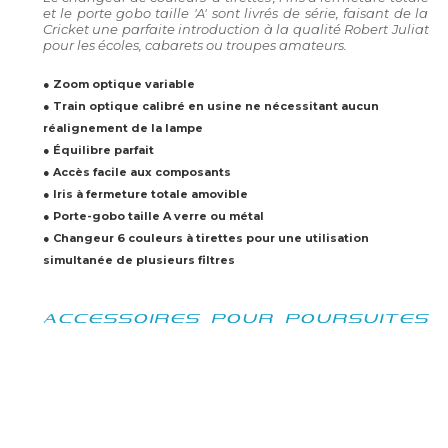
et le porte gobo taille 'A' sont livrés de série, faisant de la
Cricket une parfaite introduction à la qualité Robert Juliat
pour les écoles, cabarets ou troupes amateurs.
● Zoom optique variable
● Train optique calibré en usine ne nécessitant aucun
réalignement de la lampe
● Équilibre parfait
● Accès facile aux composants
● Iris à fermeture totale amovible
● Porte-gobo taille A verre ou métal
● Changeur 6 couleurs à tirettes pour une utilisation
simultanée de plusieurs filtres
ACCESSOIRES POUR POURSUITES