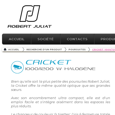
ACCUEIL
SOCIÉTÉ
CONTACTS
PRODU
ACCUEIL
RECHERCHE D'UN PRODUIT
POURSUITES
CRICKET 1000/1
CRICKET
1000/1200 W HALOGÈNE
Bien qu'elle soit la plus petite des poursuites Robert Juliat,
la Cricket offre la même qualité optique que ses grandes
sœurs.
Avec son encombrement ultra compact, elle est d'un
emploi facile et s'intègre aisément dans les espaces les
plus réduits.
Le changeur de couleurs 'à tirettes', l'iris à fermeture totale