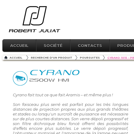
ACCUEIL
SOCIÉTÉ
CONTACTS
PRODU
ACCUEIL
RECHERCHE D'UN PRODUIT
POURSUITES
CYRANO 1015 - 
CYRANO
2500W HMI
Cyrano fait tout ce que fait Aramis – et même plus !
Son faisceau plus serré est parfait pour les très longues
distances de projection propres aux plus grands théâtres
et stades ou lorsqu'un surcroît de puissance est nécessaire
sur de plus courtes distances. Son verre dépoli progressif et
son filtre dichroïque bleu foncé offrent des possibilités
d'effets encore plus subtiles. Le verre dépoli progressif,
l'obturateur motorisé et l'amorçage de la lampe peuvent