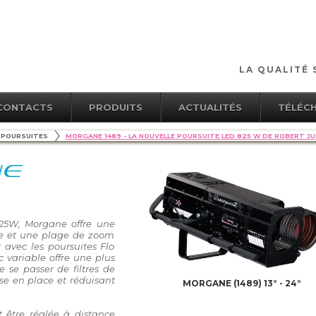
LA QUALITÉ 
CONTACTS
PRODUITS
ACTUALITÉS
TÉLÉC
POURSUITES
MORGANE 1489 - LA NOUVELLE POURSUITE LED 825 W DE ROBERT JU
NE
25W, Morgane offre une
e et une plage de zoom
r avec les poursuites Flo
variable offre une plus
 se passer de filtres de
ise en place et réduisant
MORGANE (1489) 13° - 24°
 être réglée à distance