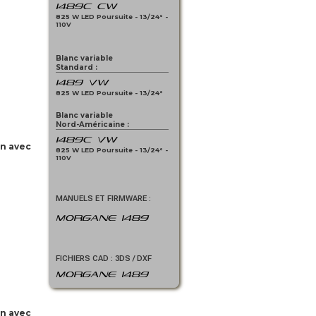
1489C CW
825 W LED Poursuite - 13/24° -
110V
Blanc variable
Standard :
1489 VW
825 W LED Poursuite - 13/24°
Blanc variable
Nord-Américaine :
1489C VW
on avec
825 W LED Poursuite - 13/24° -
110V
MANUELS ET FIRMWARE :
MORGANE 1489
FICHIERS CAD : 3DS / DXF
MORGANE 1489
on avec