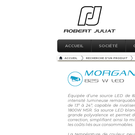
ACCUEIL
SOCIÉTÉ
ACCUEIL
RECHERCHE D'UN PRODUIT
MORGA
825 W LED
Équipée d’une source LED de 8
intensité lumineuse remarquabl
de 13° à 24°, capable de rivalise
1800W MSR. Sa source LED blanc 
grande polyvalence et permet de
correction, simplifiant ainsi la m
les coûts liés aux consommables.
La température de couleur peut