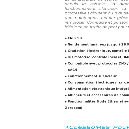
depuis la console. Sa dime
fonctionnement silencieux, sa 
progressive s’ajoutent à un autr
une maintenance réduite, grâce
remplacer. Compacte et puissant
idéale en poursuite de pont pour t
● CRI > 90
● Rendement lumineux jusqu’à 26 
● Gradation électronique, contrôle 
● Iris motorisé, contrôle local et DM
● Compatible avec protocoles DMX / 
sACN
● Fonctionnement silencieux
● Consommation électrique max. d
● Alimentation électronique intégré
● Afficheurs et accessoires de com
● Fonctionnalités Node Ethernet av
Zeroconf)
ACCESSOIRES POU