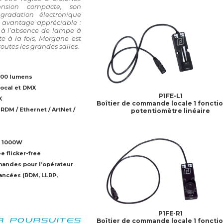
nsion compacte, son
gradation électronique
e avantage appréciable :
 à l’absence de lampe à
e à la fois, Morgane est
outes les grandes salles.
000 lumens
local et DMX
P1FE-L1
X
Boîtier de commande locale 1 foncti
RDM / Ethernet / ArtNet /
potentiomètre linéaire
e 1000W
e flicker-free
mandes pour l’opérateur
ancées (RDM, LLRP,
P1FE-R1
R POURSUITES
Boîtier de commande locale 1 foncti