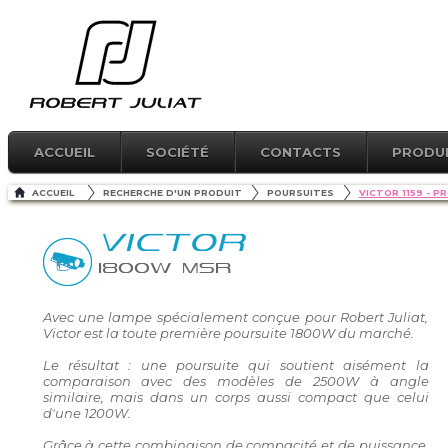
ACCUEIL
SOCIÉTÉ
CONTACTS
PRODU
ACCUEIL
RECHERCHE D'UN PRODUIT
POURSUITES
VICTOR 1159 - P
VICTOR
1800W MSR
Avec une lampe spécialement conçue pour Robert Juliat,
Victor est la toute première poursuite 1800W du marché.
Le résultat : une poursuite qui soutient aisément la
comparaison avec des modèles de 2500W à angle
similaire, mais dans un corps aussi compact que celui
d'une 1200W.
Grâce à cette combinaison de compacité et de puissance,