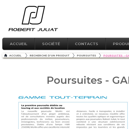
ACCUEIL
SOCIÉTÉ
CONTACTS
PRODU
ACCUEIL
RECHERCHE D'UN PRODUIT
POURSUITES
POURSUITES - 
Poursuites - 