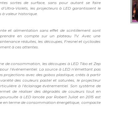
ntes sortes de surface, sans pour autant se faire
’Ultra-Violets, les projecteurs à LED garantissent le
 à valeur historique.
nte et alimentation sans effet de scintillement sont
à prendre en compte sur un plateau TV. Avec une
tenance réduites, les découpes, Fresnel et cycliodes
ement à ces attentes.
erme de consommation, les découpes à LED Tibo et Zep
s pour l’événementiel. La source à LED n’émettant pas
des projections avec des gobos plastique, créés à partir
ariété des couleurs pastel et saturées, le projecteur
ticulière à l’éclairage événementiel. Son système de
rmet de réaliser des dégradés de couleurs tout en
poursuite à LED lancée par Robert Juliat en 2015 est
me en terme de consommation énergétique, compacte