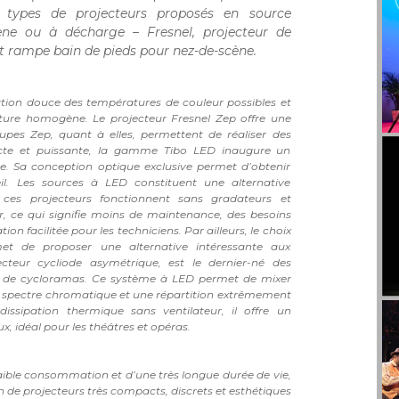
 types de projecteurs proposés en source
ène ou à décharge – Fresnel, projecteur de
et rampe bain de pieds pour nez-de-scène.
ation douce des températures de couleur possibles et
ture homogène. Le projecteur Fresnel Zep offre une
upes Zep, quant à elles, permettent de réaliser des
cte et puissante, la gamme Tibo LED inaugure un
e. Sa conception optique exclusive permet d’obtenir
. Les sources à LED constituent une alternative
 ces projecteurs fonctionnent sans gradateurs et
 ce qui signifie moins de maintenance, des besoins
tion facilitée pour les techniciens. Par ailleurs, le choix
et de proposer une alternative intéressante aux
ecteur cycliode asymétrique, est le dernier-né des
 de cycloramas. Ce système à LED permet de mixer
rge spectre chromatique et une répartition extrêmement
sipation thermique sans ventilateur, il offre un
, idéal pour les théâtres et opéras.
aible consommation et d’une très longue durée de vie,
 de projecteurs très compacts, discrets et esthétiques