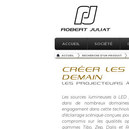
ACCUEIL
SOCIÉTÉ
ACCUEIL
RECHERCHE D'UN PRODUIT
CRÉER LES
DEMAIN
LES PROJECTEURS À
Les sources lumineuses à LED p
dans de nombreux domaines d
engagement dans cette technolog
d’éclairage scénique conçues pou
compromis sur les qualités op
gammes Tibo, Zep, Dalis et R