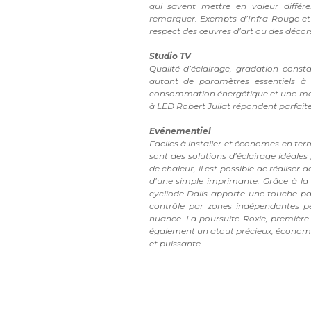
qui savent mettre en valeur différe
remarquer. Exempts d’Infra Rouge et d
respect des œuvres d’art ou des décors
Studio TV
Qualité d’éclairage, gradation consta
autant de paramètres essentiels 
consommation énergétique et une main
à LED Robert Juliat répondent parfait
Evénementiel
Faciles à installer et économes en t
sont des solutions d’éclairage idéale
de chaleur, il est possible de réaliser 
d’une simple imprimante. Grâce à la v
cycliode Dalis apporte une touche par
contrôle par zones indépendantes pe
nuance. La poursuite Roxie, première 
également un atout précieux, écono
et puissante.