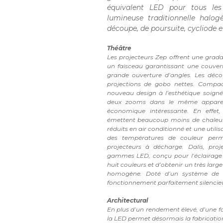
équivalent LED pour tous les
lumineuse traditionnelle halog
découpe, de poursuite, cycliode 
Théâtre
Les projecteurs Zep offrent une grad
un faisceau garantissant une couver
grande ouverture d’angles. Les déco
projections de gobo nettes. Compa
nouveau design à l’esthétique soigné
deux zooms dans le même appareil
économique intéressante. En effet,
émettent beaucoup moins de chaleur,
réduits en air conditionné et une utilisa
des températures de couleur perm
projecteurs à décharge. Dalis, proj
gammes LED, conçu pour l’éclairage
huit couleurs et d’obtenir un très la
homogène. Doté d’un système de dis
fonctionnement parfaitement silencieux
Architectural
En plus d’un rendement élevé, d’une f
la LED permet désormais la fabrication